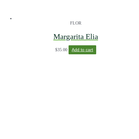
FLOR
Margarita Elia
$
35.00
Add to cart