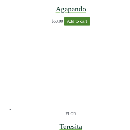
Agapando
$
60.00
Add to cart
FLOR
Teresita