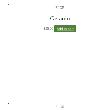
FLOR
Geranio
$
35.00
Add to cart
FLOR