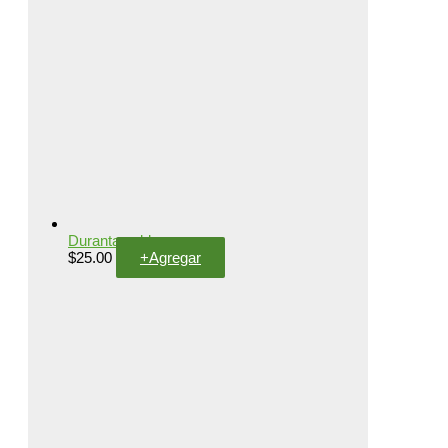
Duranta golden
$
25.00
+
Agregar