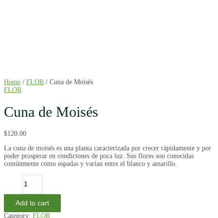
Home
/
FLOR
/ Cuna de Moisés
FLOR
Cuna de Moisés
$
120.00
La cuna de moisés es una planta caracterizada por crecer rápidamente y por
poder prosperar en condiciones de poca luz. Sus flores son conocidas
comúnmente como espadas y varían entre el blanco y amarillo.
Cuna
de
Moisés
quantity
Add to cart
Category:
FLOR