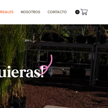
URSALES
NOSOTROS
CONTACTO
0
uieras!