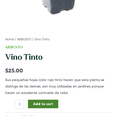
Home
/
ARBUSTO
/ Vino Tinto
ARBUSTO
Vino Tinto
$
25.00
Sus pequeñas hojas color rojo tinto hacen que esta planta se
distinga de las demás, son muy utilizadas en jardínes porque
hacen un excelente contraste de color.
Vino
Add to cart
Tinto
quantity