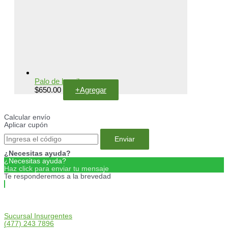
Palo de brasil
$
650.00
+
Agregar
Calcular envío
Aplicar cupón
Enviar
¿Necesitas ayuda?
¿Necesitas ayuda?
Haz click para enviar tu mensaje
Te responderemos a la brevedad
Sucursal Insurgentes
(477) 243 7896