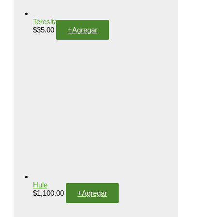
Teresita
$
35.00
+
Agregar
Hule
$
1,100.00
+
Agregar