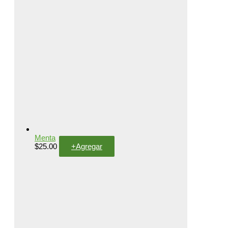
Menta
$
25.00
+
Agregar