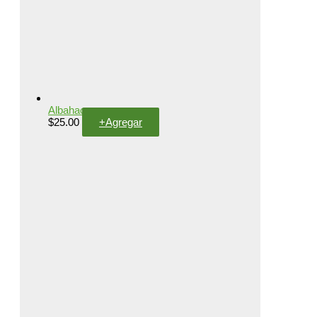
Albahaca
$
25.00
+
Agregar