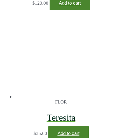
Add to cart
$
120.00
FLOR
Teresita
Add to cart
$
35.00