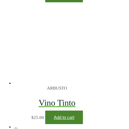
ARBUSTO
Vino Tinto
Add to cart
$
25.00
←